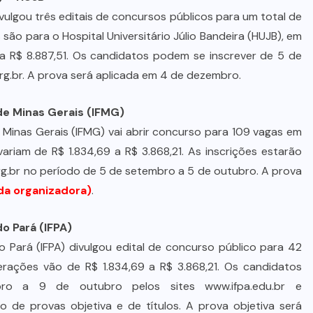
Quadrilha é investigada por roubo
ivulgou três editais de concursos públicos para um total de
de 197 toneladas de soja em
são para o Hospital Universitário Júlio Bandeira (HUJB), em
rodovias do sul do estado
 a R$ 8.887,51. Os candidatos podem se inscrever de 5 de
g.br. A prova será aplicada em 4 de dezembro.
7 DE AGOSTO DE 2026
de Minas Gerais (IFMG)
e Minas Gerais (IFMG) vai abrir concurso para 109 vagas em
variam de R$ 1.834,69 a R$ 3.868,21. As inscrições estarão
rg.br no período de 5 de setembro a 5 de outubro. A prova
 da organizadora)
.
o Pará (IFPA)
o Pará (IFPA) divulgou edital de concurso público para 42
rações vão de R$ 1.834,69 a R$ 3.868,21. Os candidatos
o a 9 de outubro pelos sites www.ifpa.edu.br e
io de provas objetiva e de títulos. A prova objetiva será