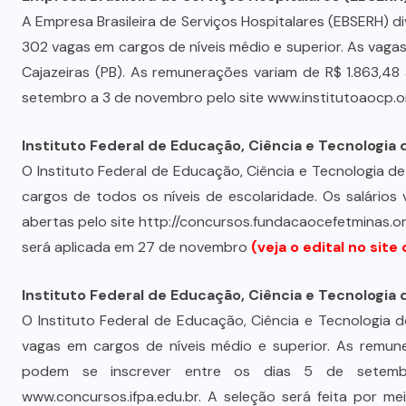
i
MDB implode chapa para
A Empresa Brasileira de Serviços Hospitalares (EBSERH) d
e
deputado federal e concentra
302 vagas em cargos de níveis médio e superior. As vagas 
forças no Senado e na Assembleia
Cajazeiras (PB). As remunerações variam de R$ 1.863,48
setembro a 3 de novembro pelo site www.institutoaocp.or
6 DE AGOSTO DE 2026
Instituto Federal de Educação, Ciência e Tecnologia 
O Instituto Federal de Educação, Ciência e Tecnologia d
cargos de todos os níveis de escolaridade. Os salários 
abertas pelo site http://concursos.fundacaocefetminas.o
será aplicada em 27 de novembro
(veja o edital no site
Instituto Federal de Educação, Ciência e Tecnologia d
O Instituto Federal de Educação, Ciência e Tecnologia d
vagas em cargos de níveis médio e superior. As remune
podem se inscrever entre os dias 5 de setembr
www.concursos.ifpa.edu.br. A seleção será feita por me