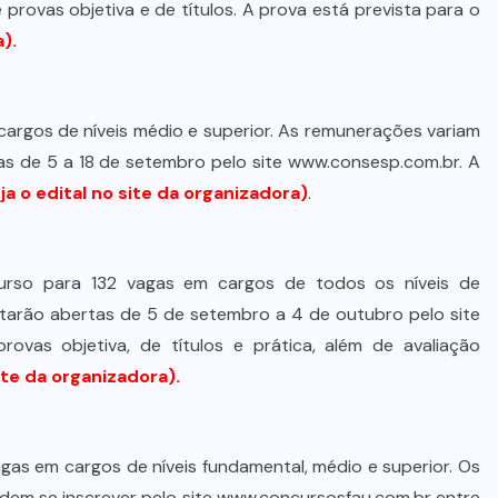
provas objetiva e de títulos. A prova está prevista para o
a)
.
 cargos de níveis médio e superior. As remunerações variam
itas de 5 a 18 de setembro pelo site www.consesp.com.br. A
ja o edital no site da organizadora)
.
curso para 132 vagas em cargos de todos os níveis de
 estarão abertas de 5 de setembro a 4 de outubro pelo site
ovas objetiva, de títulos e prática, além de avaliação
site da organizadora)
.
agas em cargos de níveis fundamental, médio e superior. Os
podem se inscrever pelo site www.concursosfau.com.br entre