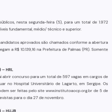
blicos, nesta segunda-feira (5), para um total de 1.972
veis fundamental, médio/ técnico e superior.
 candidatos aprovados são chamados conforme a abertura
egam a R$ 10.139,16 na Prefeitura de Palmas (PR). Somente
) – HRL
vai abrir concurso para um total de 597 vagas em cargos de
uar no Hospital Universitário de Lagarto, em Sergipe. Os
podem ser feitas pelo site www.institutoaocp.org.br de 5 de
evistas para o dia 27 de novembro.
) – HUJB