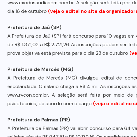
www.exodusaudiaadm.com.br. A seleção será feita por de 
dia 16 de outubro
(veja o edital no site da organizador
Prefeitura de Jaú (SP)
A Prefeitura de Jaú (SP) fará concurso para 10 vagas em
de R$ 1.371,02 a R$ 2.721,26. As inscrições podem ser fe
prova objetiva está prevista para o dia 23 de outubro
(ve
Prefeitura de Mercês (MG)
A Prefeitura de Mercês (MG) divulgou edital de con
escolaridade. O salário chega a R$ 4 mil. As inscrições
www.rvcon.com.br. A seleção será feita por meio de pr
psicotécnica, de acordo com o cargo
(veja o edital no 
Prefeitura de Palmas (PR)
A Prefeitura de Palmas (PR) vai abrir concurso para 64 v
salários vão de R$ 947,51 a R$ 10.139,16. Os candidatos 