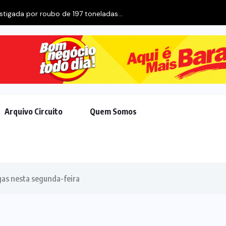
stigada por roubo de 197 toneladas...
Arquivo Circuito
Quem Somos
agas nesta segunda-feira