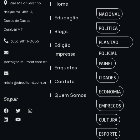
Home
Rua Major Severino
de Queiroz, 455-A,
NACIONAL
Educação
Duque de Caxias,
POLÍTICA
Cuiabá/MT
Blogs
(65) 98111-0655
PLANTÃO
Edição
Impressa
POLICIAL
portal@circuitomt.com.br
PAINEL
Enquetes
CIDADES
Contato
midia@circuitomt.com.br
ECONOMIA
Quem Somos
Seguir
EMPREGOS
CULTURA
ESPORTE