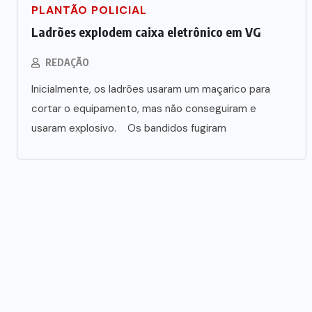
Advogada é condenada por usar
PLANTÃO POLICIAL
jurisprudência falsa gerada por IA
Ladrões explodem caixa eletrônico em VG
em ação trabalhista
REDAÇÃO
7 DE AGOSTO DE 2026
Inicialmente, os ladrões usaram um maçarico para
cortar o equipamento, mas não conseguiram e
usaram explosivo. Os bandidos fugiram