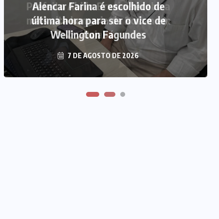
Prefeito Abilio Brunini recebe a
Alencar Farina é escolhido de
mais alta honraria da Rotam em
última hora para ser o vice de
Wellington Fagundes
Cuiabá
7 DE AGOSTO DE 2026
7 DE AGOSTO DE 2026