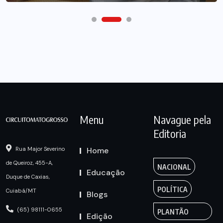
Menu
Navague pela
Editoria
Home
Rua Major Severino
de Queiroz, 455-A,
NACIONAL
Educação
Duque de Caxias,
POLÍTICA
Cuiabá/MT
Blogs
(65) 98111-0655
PLANTÃO
Edição