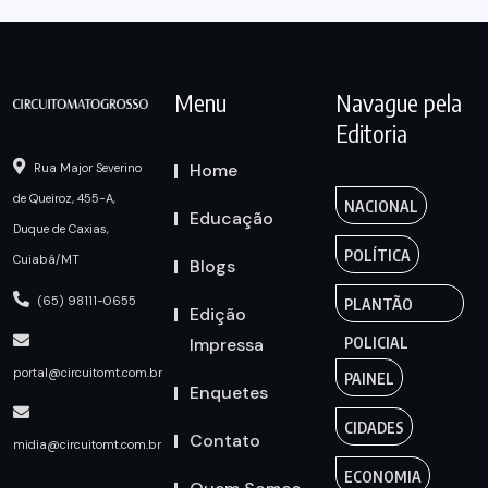
Menu
Navague pela
Editoria
Home
Rua Major Severino
de Queiroz, 455-A,
NACIONAL
Educação
Duque de Caxias,
POLÍTICA
Cuiabá/MT
Blogs
(65) 98111-0655
PLANTÃO
Edição
Impressa
POLICIAL
portal@circuitomt.com.br
PAINEL
Enquetes
CIDADES
Contato
midia@circuitomt.com.br
ECONOMIA