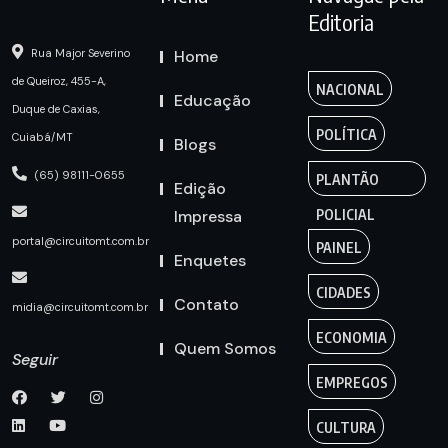
Editoria
Home
Rua Major Severino
de Queiroz, 455-A,
NACIONAL
Educação
Duque de Caxias,
POLÍTICA
Cuiabá/MT
Blogs
(65) 98111-0655
PLANTÃO
Edição
Impressa
POLICIAL
portal@circuitomt.com.br
PAINEL
Enquetes
CIDADES
Contato
midia@circuitomt.com.br
ECONOMIA
Quem Somos
Seguir
EMPREGOS
CULTURA