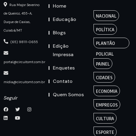
Home
Rua Major Severino
de Queiroz, 455-A,
NACIONAL
Educação
Duque de Caxias,
POLÍTICA
Cuiabá/MT
Blogs
(65) 98111-0655
PLANTÃO
Edição
Impressa
POLICIAL
portal@circuitomt.com.br
PAINEL
Enquetes
CIDADES
Contato
midia@circuitomt.com.br
ECONOMIA
Quem Somos
Seguir
EMPREGOS
CULTURA
ESPORTE