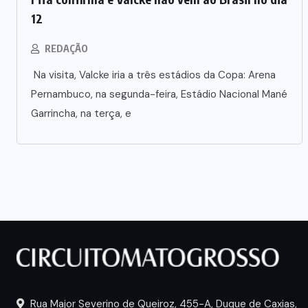
12
REDAÇÃO
Na visita, Valcke iria a três estádios da Copa: Arena
Pernambuco, na segunda-feira, Estádio Nacional Mané
Garrincha, na terça, e
Rua Major Severino de Queiroz, 455-A, Duque de Caxias,