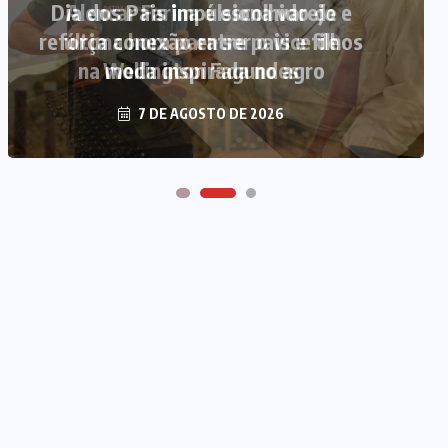
Alencar Farina é escolhido de
última hora para ser o vice de
Wellington Fagundes
7 DE AGOSTO DE 2026