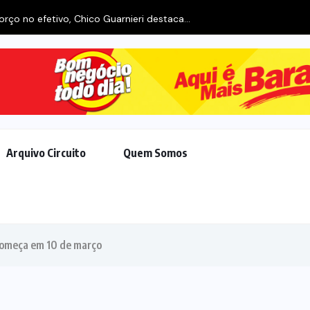
rço no efetivo, Chico Guarnieri destaca...
Arquivo Circuito
Quem Somos
começa em 10 de março