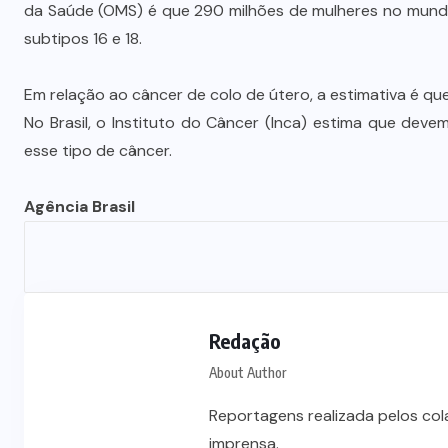
Prefeito Abilio Brunini recebe a
da Saúde (OMS) é que 290 milhões de mulheres no mund
mais alta honraria da Rotam em
subtipos 16 e 18.
Cuiabá
Em relação ao câncer de colo de útero, a estimativa é q
7 DE AGOSTO DE 2026
No Brasil, o Instituto do Câncer (Inca) estima que dev
esse tipo de câncer.
Agência Brasil
Redação
About Author
Reportagens realizada pelos co
imprensa.