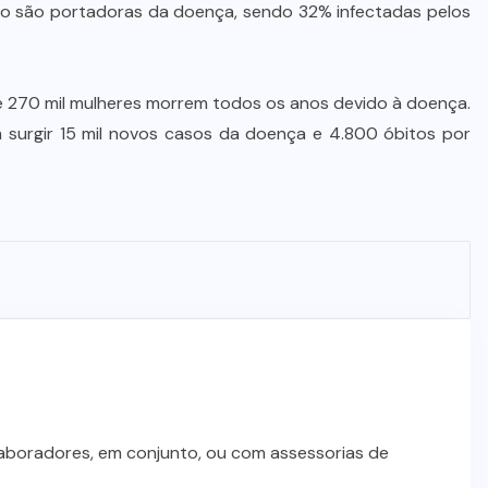
Dia dos Pais impulsiona varejo e
o são portadoras da doença, sendo 32% infectadas pelos
reforça conexão entre pais e filhos
na moda inspirada no agro
ue 270 mil mulheres morrem todos os anos devido à doença.
7 DE AGOSTO DE 2026
em surgir 15 mil novos casos da doença e 4.800 óbitos por
laboradores, em conjunto, ou com assessorias de