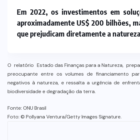
Vale-refeição cobre apenas 9 dias
Em 2022, os investimentos em soluç
úteis de alimentação em Mato
a
Grosso, aponta levantamento
aproximadamente US$ 200 bilhões, mas
que prejudicam diretamente a natureza
6 DE AGOSTO DE 2026
O relatório
Estado das Finanças para a Natureza
, prep
preocupante entre os volumes de financiamento para
negativos à natureza, e ressalta a urgência de enfrent
biodiversidade e degradação da terra.
Fonte: ONU Brasil
Foto: © Pollyana Ventura/Getty Images Signature.