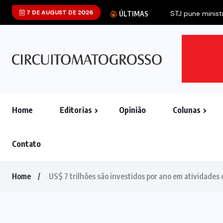
7 DE AUGUST DE 2026
STJ pune ministro Marco Buzzi por as
ÚLTIMAS
Home
Editorias
Opinião
Colunas
Contato
Home
US$ 7 trilhões são investidos por ano em atividade