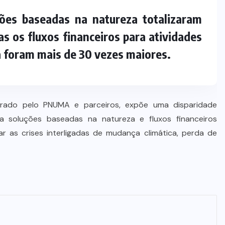
STJ condena ministro Marco Buzzi
ões baseadas na natureza totalizaram
à perda do cargo por denúncias de
importunação sexual
 os fluxos financeiros para atividades
 foram mais de 30 vezes maiores.
6 DE AGOSTO DE 2026
arado pelo PNUMA e parceiros, expõe uma disparidade
 soluções baseadas na natureza e fluxos financeiros
ar as crises interligadas de mudança climática, perda de