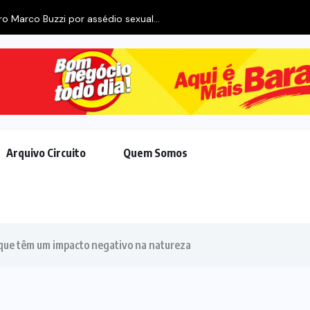
sédio sexual...
Arquivo Circuito
Quem Somos
s que têm um impacto negativo na natureza