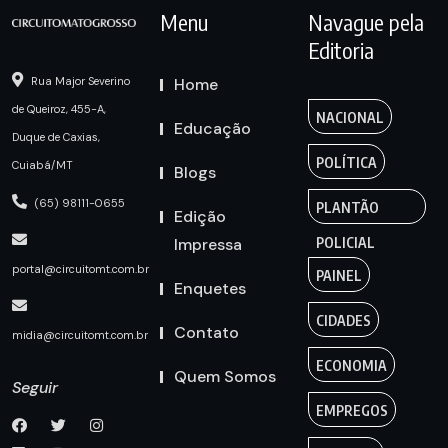
Menu
Navague pela
Editoria
Home
Rua Major Severino
de Queiroz, 455-A,
NACIONAL
Educação
Duque de Caxias,
POLÍTICA
Cuiabá/MT
Blogs
(65) 98111-0655
PLANTÃO
Edição
Impressa
POLICIAL
portal@circuitomt.com.br
PAINEL
Enquetes
CIDADES
Contato
midia@circuitomt.com.br
ECONOMIA
Quem Somos
Seguir
EMPREGOS