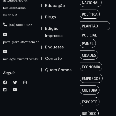
de Queiroz, 455-A,
NACIONAL
Educação
Duque de Caxias,
POLÍTICA
Cuiabá/MT
Blogs
(65) 98111-0655
PLANTÃO
Edição
Impressa
POLICIAL
portal@circuitomt.com.br
PAINEL
Enquetes
CIDADES
Contato
midia@circuitomt.com.br
ECONOMIA
Quem Somos
Seguir
EMPREGOS
CULTURA
ESPORTE
JURÍDICO