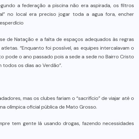
Prefeito Abilio Brunini recebe a
gundo a federação a piscina não era aspirada, os filtros
mais alta honraria da Rotam em
l” no local era preciso jogar toda a agua fora, encher
Cuiabá
esperdício
7 DE AGOSTO DE 2026
e de Natação e a falta de espaços adequados às regras
atletas. “Enquanto foi possível, as equipes intercalavam o
nto pode o ano passado pois a sede a sede no Bairro Cristo
am todos os dias ao Verdão”.
adores, mas os clubes fariam o “sacrifício” de viajar até o
na olímpica oficial pública de Mato Grosso.
mpre tem gente lá usando drogas, fazendo necessidades