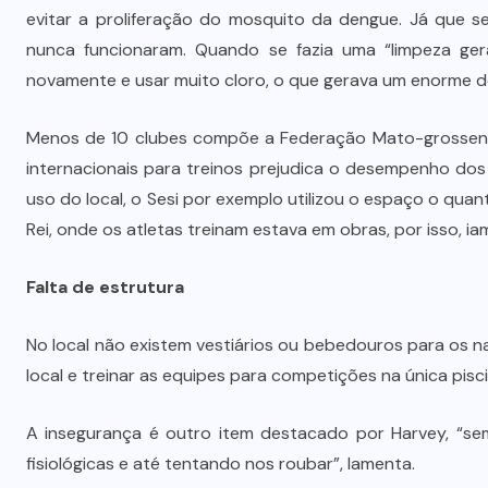
Quadrilha é investigada por roubo
evitar a proliferação do mosquito da dengue. Já que se
A
de 197 toneladas de soja em
nunca funcionaram. Quando se fazia uma “limpeza gera
rodovias do sul do estado
novamente e usar muito cloro, o que gerava um enorme d
7 DE AGOSTO DE 2026
Menos de 10 clubes compõe a Federação Mato-grossens
internacionais para treinos prejudica o desempenho dos 
uso do local, o Sesi por exemplo utilizou o espaço o qua
Rei, onde os atletas treinam estava em obras, por isso, i
Falta de estrutura
No local não existem vestiários ou bebedouros para os nad
local e treinar as equipes para competições na única pisci
A insegurança é outro item destacado por Harvey, “se
fisiológicas e até tentando nos roubar”, lamenta.