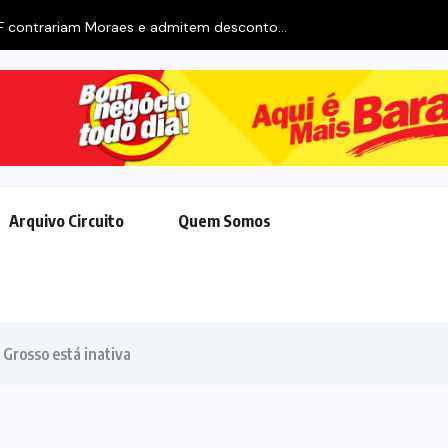
F contrariam Moraes e admitem desconto...
Arquivo Circuito
Quem Somos
o Grosso está inativa