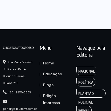
Menu
Navague pela
Editoria
Home
Rua Major Severino
de Queiroz, 455-A,
NACIONAL
Educação
Duque de Caxias,
POLÍTICA
Cuiabá/MT
Blogs
(65) 98111-0655
PLANTÃO
Edição
Impressa
POLICIAL
portal@circuitomt.com.br
PAINEL