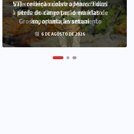
STJ condena ministro Marco Buzzi
à perda do cargo por denúncias de
importunação sexual
6 DE AGOSTO DE 2026