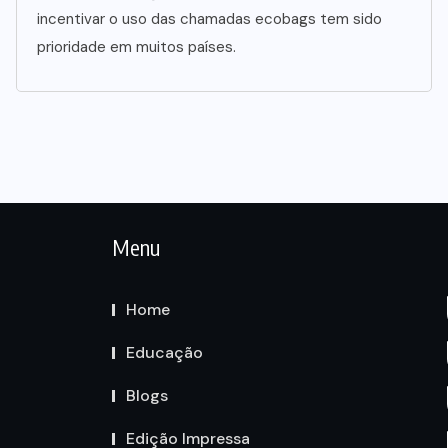
incentivar o uso das chamadas ecobags tem sido
prioridade em muitos países.
Menu
Home
Educação
Blogs
Edição Impressa