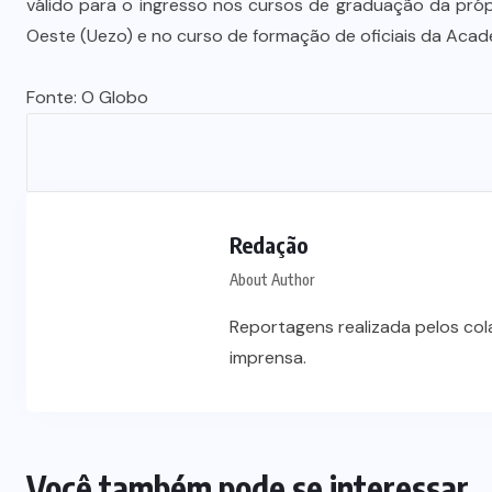
válido para o ingresso nos cursos de graduação da própr
Oeste (Uezo) e no curso de formação de oficiais da Academ
Fonte:
O Globo
Redação
About Author
Reportagens realizada pelos co
imprensa.
Você também pode se interessar