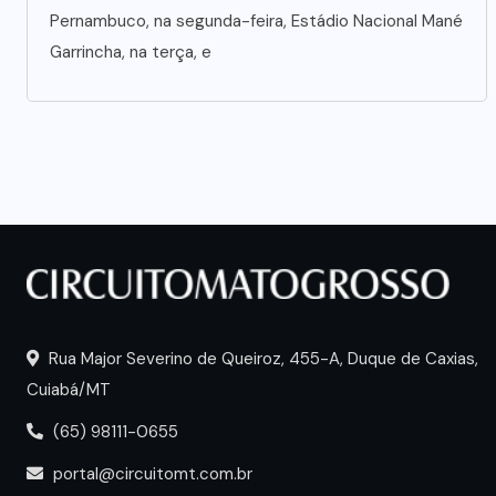
Pernambuco, na segunda-feira, Estádio Nacional Mané
Garrincha, na terça, e
Rua Major Severino de Queiroz, 455-A, Duque de Caxias,
Cuiabá/MT
(65) 98111-0655
portal@circuitomt.com.br