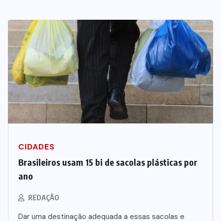
Vale-refeição cobre apenas 9 dias
úteis de alimentação em Mato
Grosso, aponta levantamento
6 DE AGOSTO DE 2026
CIDADES
Brasileiros usam 15 bi de sacolas plásticas por
ano
REDAÇÃO
Dar uma destinação adequada a essas sacolas e