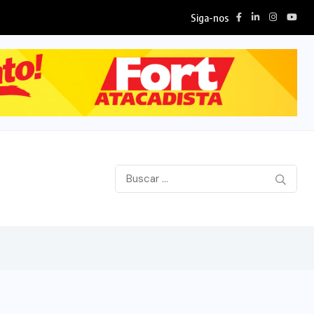
Siga-nos
Flávio Dino vê “fortes indícios” e autoriza operação...