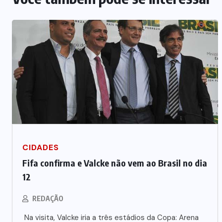
MDB implode chapa para
deputado federal e concentra
forças no Senado e na Assembleia
6 DE AGOSTO DE 2026
CIDADES
Fifa confirma e Valcke não vem ao Brasil no dia
12
REDAÇÃO
Na visita, Valcke iria a três estádios da Copa: Arena