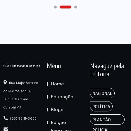
Menu
Navague pela
Editoria
Home
Rua Major Severino
de Queiroz, 455-A,
NACIONAL
Educação
Duque de Caxias,
POLÍTICA
Cuiabá/MT
Blogs
(65) 98111-0655
PLANTÃO
Edição
Impressa
POLICIAL