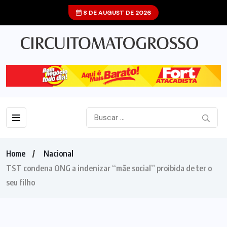
8 DE AUGUST DE 2026
Home
Nacional
TST condena ONG a indenizar “mãe social” proibida de ter o
seu filho