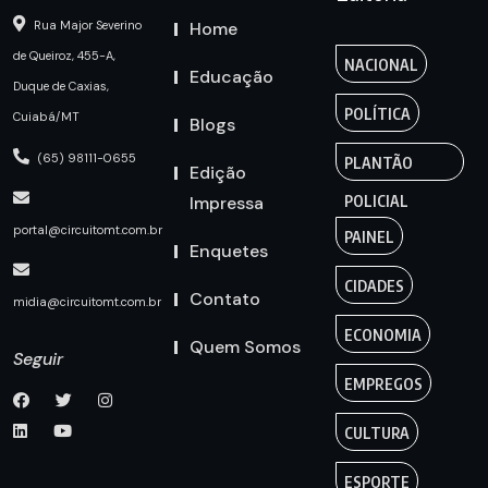
Home
Rua Major Severino
de Queiroz, 455-A,
NACIONAL
Educação
Duque de Caxias,
POLÍTICA
Cuiabá/MT
Blogs
(65) 98111-0655
PLANTÃO
Edição
Impressa
POLICIAL
portal@circuitomt.com.br
PAINEL
Enquetes
CIDADES
Contato
midia@circuitomt.com.br
ECONOMIA
Quem Somos
Seguir
EMPREGOS
CULTURA
ESPORTE