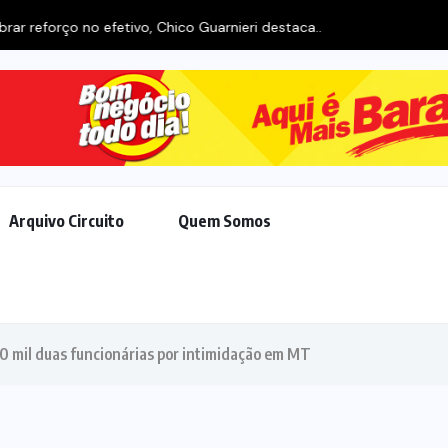
rço no efetivo, Chico Guarnieri destaca...
Arquivo Circuito
Quem Somos
0 mil duas funcionárias por intimidação em MT