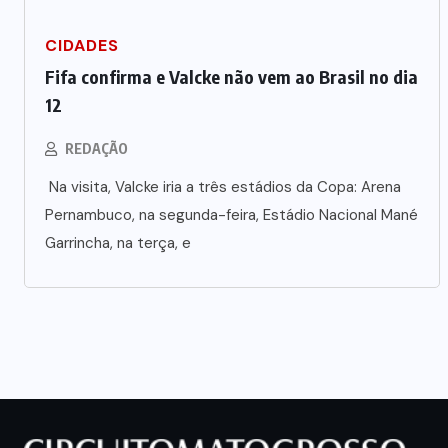
Prefeito Abilio Brunini recebe a
mais alta honraria da Rotam em
CIDADES
Cuiabá
Fifa confirma e Valcke não vem ao Brasil no dia
12
7 DE AGOSTO DE 2026
REDAÇÃO
Na visita, Valcke iria a três estádios da Copa: Arena
Pernambuco, na segunda-feira, Estádio Nacional Mané
Garrincha, na terça, e