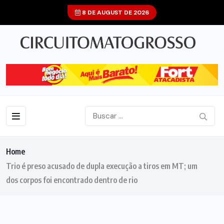
8 DE AUGUST DE 2026
Home
Trio é preso acusado de dupla execução a tiros em MT; um
dos corpos foi encontrado dentro de rio