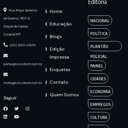
Editoria
Home
Rua Major Severino
de Queiroz, 455-A,
NACIONAL
Educação
Duque de Caxias,
POLÍTICA
Cuiabá/MT
Blogs
(65) 98111-0655
PLANTÃO
Edição
Impressa
POLICIAL
portal@circuitomt.com.br
PAINEL
Enquetes
CIDADES
Contato
midia@circuitomt.com.br
ECONOMIA
Quem Somos
Seguir
EMPREGOS
CULTURA