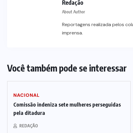
Redação
Vale-refeição cobre apenas 9 dias
úteis de alimentação em Mato
About Author
a
Grosso, aponta levantamento
Reportagens realizada pelos co
imprensa.
6 DE AGOSTO DE 2026
Você também pode se interessar
NACIONAL
Comissão indeniza sete mulheres perseguidas
pela ditadura
REDAÇÃO