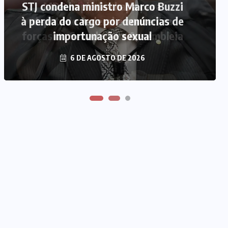
STJ condena ministro Marco Buzzi
MDB implode chapa para
à perda do cargo por denúncias de
deputado federal e concentra
forças no Senado e na Assembleia
importunação sexual
6 DE AGOSTO DE 2026
6 DE AGOSTO DE 2026