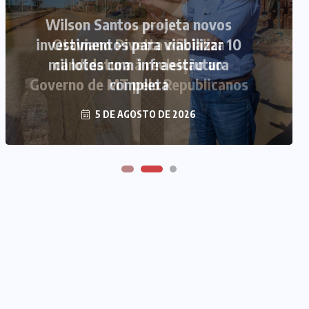
Otaviano Pivetta oficializa
candidatura à reeleição ao
Governo de MT pelo Republicanos
5 DE AGOSTO DE 2026