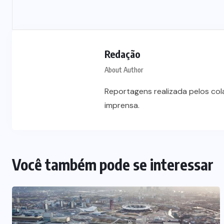
Polícia prende jovem investigado
por aliciar adolescentes para rede
Redação
s
de prostituição em VG
About Author
5 DE AGOSTO DE 2026
Reportagens realizada pelos co
imprensa.
Você também pode se interessar