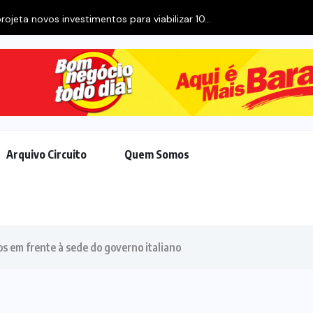
ojeta novos investimentos para viabilizar 10...
Arquivo Circuito
Quem Somos
os em frente à sede do governo italiano