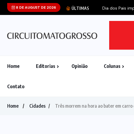
8 DE AUGUST DE 2026
Dia dos Pais imp
ÚLTIMAS
Home
Editorias
Opinião
Colunas
Contato
Home
Cidades
Três morrem na hora ao bater em carro 