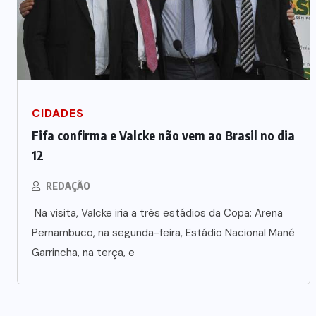
Prefeito Abilio Brunini recebe a
mais alta honraria da Rotam em
Cuiabá
7 DE AGOSTO DE 2026
CIDADES
Fifa confirma e Valcke não vem ao Brasil no dia
12
REDAÇÃO
Na visita, Valcke iria a três estádios da Copa: Arena
Pernambuco, na segunda-feira, Estádio Nacional Mané
Garrincha, na terça, e