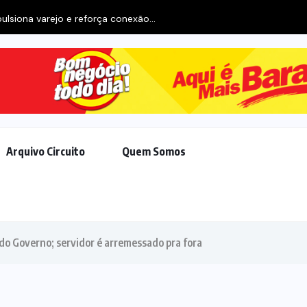
ulsiona varejo e reforça conexão...
Arquivo Circuito
Quem Somos
do Governo; servidor é arremessado pra fora