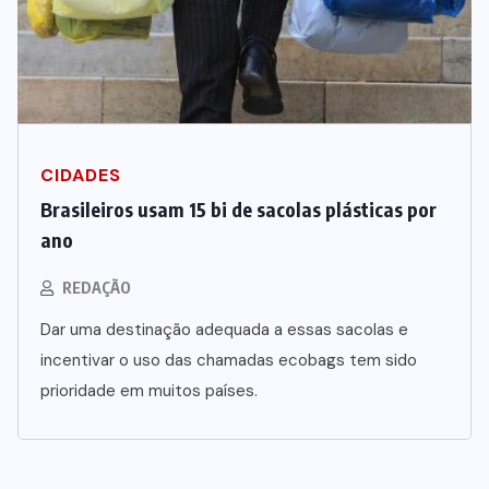
Dia dos Pais impulsiona varejo e
reforça conexão entre pais e filhos
na moda inspirada no agro
7 DE AGOSTO DE 2026
CIDADES
Brasileiros usam 15 bi de sacolas plásticas por
ano
REDAÇÃO
Dar uma destinação adequada a essas sacolas e
incentivar o uso das chamadas ecobags tem sido
prioridade em muitos países.