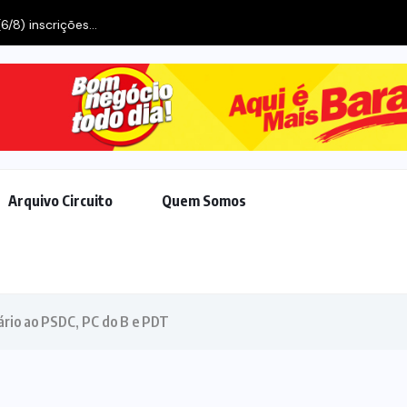
Arquivo Circuito
Quem Somos
rio ao PSDC, PC do B e PDT