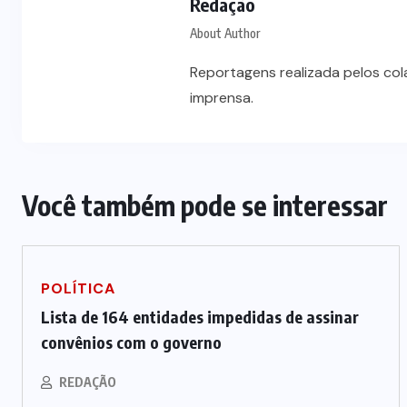
Redação
About Author
Polícia prende jovem investigado
Reportagens realizada pelos co
por aliciar adolescentes para rede
imprensa.
s
de prostituição em VG
5 DE AGOSTO DE 2026
Você também pode se interessar
POLÍTICA
Lista de 164 entidades impedidas de assinar
convênios com o governo
REDAÇÃO