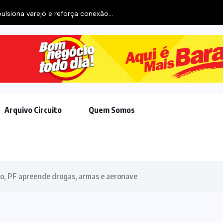
ulsiona varejo e reforça conexão...
Arquivo Circuito
Quem Somos
o, PF apreende drogas, armas e aeronave