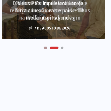
Alencar Farina é escolhido de
última hora para ser o vice de
Wellington Fagundes
7 DE AGOSTO DE 2026