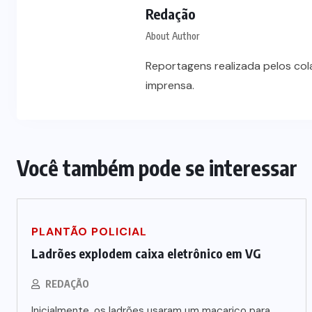
Prefeito Abilio Brunini recebe a
Redação
mais alta honraria da Rotam em
About Author
Cuiabá
Reportagens realizada pelos co
7 DE AGOSTO DE 2026
imprensa.
Você também pode se interessar
PLANTÃO POLICIAL
Ladrões explodem caixa eletrônico em VG
REDAÇÃO
Inicialmente, os ladrões usaram um maçarico para