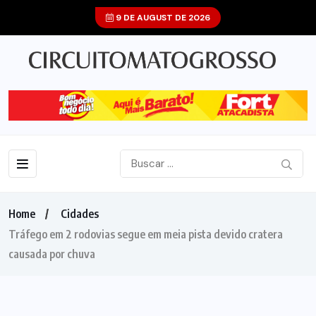
9 DE AUGUST DE 2026
Home
Cidades
Tráfego em 2 rodovias segue em meia pista devido cratera
causada por chuva