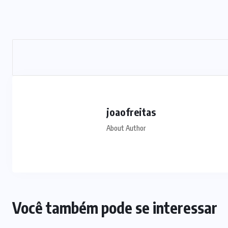
s
investimentos para viabilizar 10
mil lotes com infraestrutura
completa
5 DE AGOSTO DE 2026
joaofreitas
About Author
Você também pode se interessar