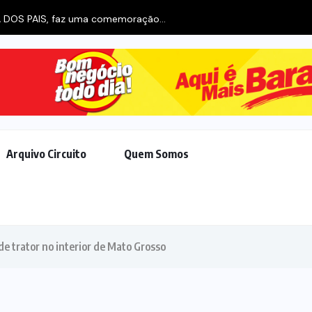
IA DOS PAIS, faz uma comemoração...
Arquivo Circuito
Quem Somos
e trator no interior de Mato Grosso