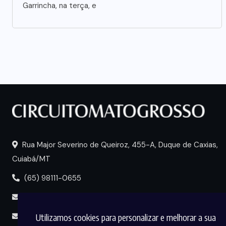
Garrincha, na terça, e
Rua Major Severino de Queiroz, 455-A, Duque de Caxias,
Cuiabá/MT
(65) 98111-0655
portal@circuitomt.com.br
Utilizamos cookies para personalizar e melhorar a sua
midia@circuitomt.com.br