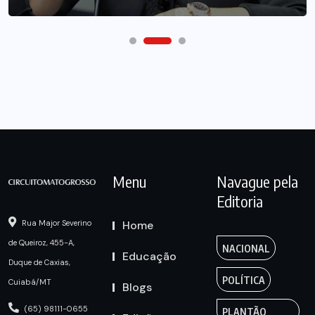
Menu
Navague pela
Editoria
Home
Rua Major Severino
de Queiroz, 455-A,
NACIONAL
Educação
Duque de Caxias,
POLÍTICA
Cuiabá/MT
Blogs
(65) 98111-0655
PLANTÃO