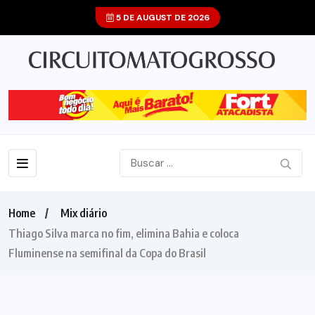
5 DE AUGUST DE 2026
Home
Mix diário
Thiago Silva marca no fim, elimina Bahia e coloca
Fluminense na semifinal da Copa do Brasil