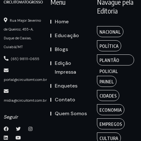
Menu
Navague pela
Editoria
Home
Rua Major Severino
de Queiroz, 455-A,
NACIONAL
Educação
Duque de Caxias,
POLÍTICA
Cuiabá/MT
Blogs
(65) 98111-0655
PLANTÃO
Edição
Impressa
POLICIAL
portal@circuitomt.com.br
PAINEL
Enquetes
CIDADES
Contato
midia@circuitomt.com.br
ECONOMIA
Quem Somos
Seguir
EMPREGOS
CULTURA