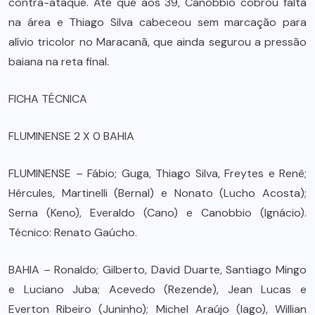
contra-ataque. Até que aos 39, Canobbio cobrou falta
na área e Thiago Silva cabeceou sem marcação para
alívio tricolor no Maracanã, que ainda segurou a pressão
baiana na reta final.
FICHA TÉCNICA
FLUMINENSE 2 X 0 BAHIA
FLUMINENSE – Fábio; Guga, Thiago Silva, Freytes e Renê;
Hércules, Martinelli (Bernal) e Nonato (Lucho Acosta);
Serna (Keno), Everaldo (Cano) e Canobbio (Ignácio).
Técnico: Renato Gaúcho.
BAHIA – Ronaldo; Gilberto, David Duarte, Santiago Mingo
e Luciano Juba; Acevedo (Rezende), Jean Lucas e
Everton Ribeiro (Juninho); Michel Araújo (Iago), Willian