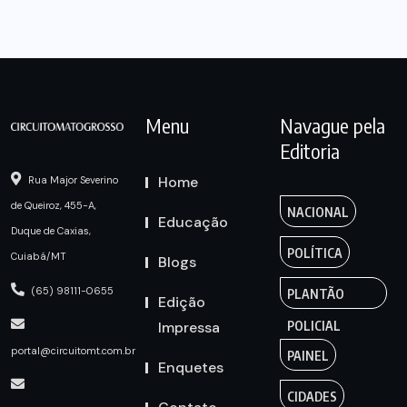
Menu
Navague pela
Editoria
Home
Rua Major Severino
de Queiroz, 455-A,
NACIONAL
Educação
Duque de Caxias,
POLÍTICA
Cuiabá/MT
Blogs
(65) 98111-0655
PLANTÃO
Edição
Impressa
POLICIAL
portal@circuitomt.com.br
PAINEL
Enquetes
CIDADES