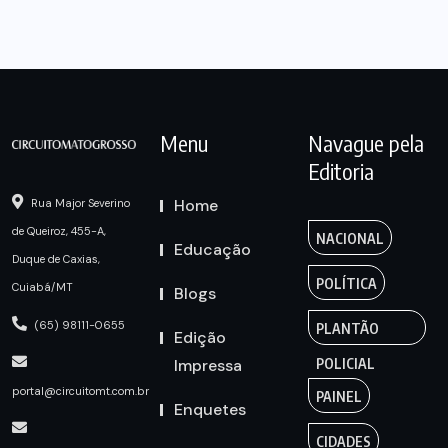
Menu
Navague pela
Editoria
Home
Rua Major Severino
de Queiroz, 455-A,
NACIONAL
Educação
Duque de Caxias,
POLÍTICA
Cuiabá/MT
Blogs
(65) 98111-0655
PLANTÃO
Edição
Impressa
POLICIAL
portal@circuitomt.com.br
PAINEL
Enquetes
CIDADES