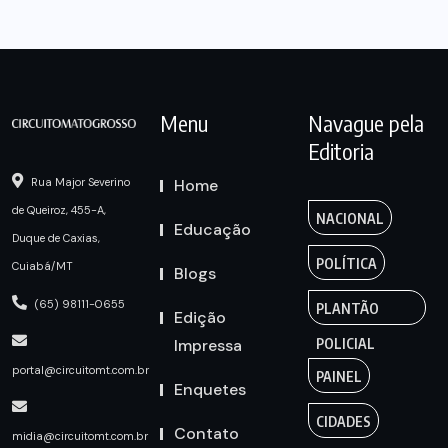
Menu
Navague pela
Editoria
Home
Rua Major Severino
de Queiroz, 455-A,
NACIONAL
Educação
Duque de Caxias,
POLÍTICA
Cuiabá/MT
Blogs
(65) 98111-0655
PLANTÃO
Edição
Impressa
POLICIAL
portal@circuitomt.com.br
PAINEL
Enquetes
CIDADES
Contato
midia@circuitomt.com.br