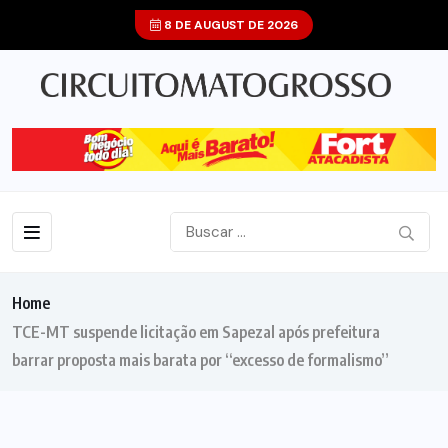
8 DE AUGUST DE 2026
Home
TCE-MT suspende licitação em Sapezal após prefeitura
barrar proposta mais barata por “excesso de formalismo”