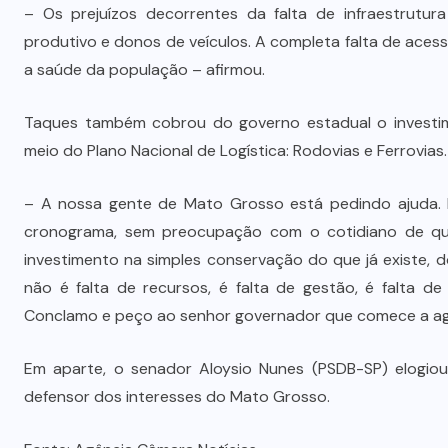
Prefeito Abilio Brunini recebe a
– Os prejuízos decorrentes da falta de infraestrutu
mais alta honraria da Rotam em
produtivo e donos de veículos. A completa falta de aces
Cuiabá
a saúde da população – afirmou.
7 DE AGOSTO DE 2026
Taques também cobrou do governo estadual o investim
meio do Plano Nacional de Logística: Rodovias e Ferrovias.
– A nossa gente de Mato Grosso está pedindo ajuda. 
cronograma, sem preocupação com o cotidiano de quem
investimento na simples conservação do que já existe,
não é falta de recursos, é falta de gestão, é falta de 
Conclamo e peço ao senhor governador que comece a ag
Em aparte, o senador Aloysio Nunes (PSDB-SP) elogi
defensor dos interesses do Mato Grosso.