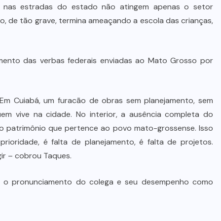
Dia dos Pais impulsiona varejo e
ra nas estradas do estado não atingem apenas o setor
reforça conexão entre pais e filhos
so, de tão grave, termina ameaçando a escola das crianças,
na moda inspirada no agro
7 DE AGOSTO DE 2026
ento das verbas federais enviadas ao Mato Grosso por
Em Cuiabá, um furacão de obras sem planejamento, sem
 vive na cidade. No interior, a ausência completa do
 do patrimônio que pertence ao povo mato-grossense. Isso
prioridade, é falta de planejamento, é falta de projetos.
ir – cobrou Taques.
ou o pronunciamento do colega e seu desempenho como