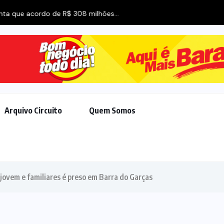
acordo de R$ 308 milhões...
Arquivo Circuito
Quem Somos
 jovem e familiares é preso em Barra do Garças