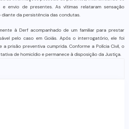
STJ condena ministro Marco Buzzi
 e envio de presentes. As vítimas relataram sensação
à perda do cargo por denúncias de
 diante da persistência das condutas.
importunação sexual
mente à Derf acompanhado de um familiar para prestar
6 DE AGOSTO DE 2026
vel pelo caso em Goiás. Após o interrogatório, ele foi
a prisão preventiva cumprida. Conforme a Polícia Civil, o
tiva de homicídio e permanece à disposição da Justiça.