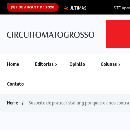
7 DE AUGUST DE 2026
STF aponta que 
ÚLTIMAS
Home
Editorias
Opinião
Colunas
Contato
Home
Suspeito de praticar stalking por quatro anos contra