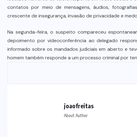
Vale-refeição cobre apenas 9 dias
contatos por meio de mensagens, áudios, fotografias
úteis de alimentação em Mato
crescente de insegurança, invasão de privacidade e medo
a
Grosso, aponta levantamento
Na segunda-feira, o suspeito compareceu espontanea
6 DE AGOSTO DE 2026
depoimento por videoconferência ao delegado responsá
informado sobre os mandados judiciais em aberto e teve 
homem também responde a um processo criminal por tenta
joaofreitas
About Author