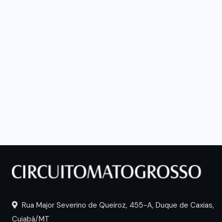
Rua Major Severino de Queiroz, 455-A, Duque de Caxias,
Cuiabá/MT