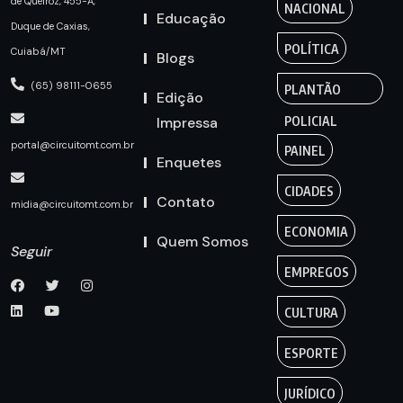
de Queiroz, 455-A,
NACIONAL
Educação
Duque de Caxias,
POLÍTICA
Cuiabá/MT
Blogs
(65) 98111-0655
PLANTÃO
Edição
Impressa
POLICIAL
portal@circuitomt.com.br
PAINEL
Enquetes
CIDADES
Contato
midia@circuitomt.com.br
ECONOMIA
Quem Somos
Seguir
EMPREGOS
CULTURA
ESPORTE
JURÍDICO