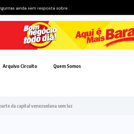
erguntas ainda sem resposta sobre...
Arquivo Circuito
Quem Somos
parte da capital venezuelana sem luz