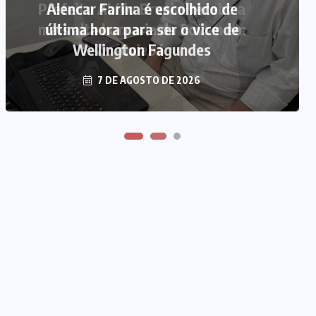
Prefeito Abilio Brunini recebe a
Alencar Farina é escolhido de
mais alta honraria da Rotam em
última hora para ser o vice de
Wellington Fagundes
Cuiabá
7 DE AGOSTO DE 2026
7 DE AGOSTO DE 2026