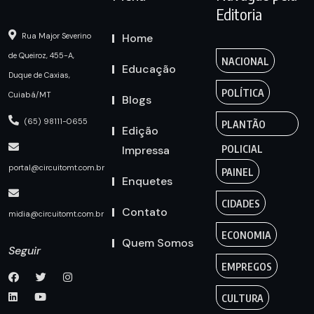
Editoria
Home
Rua Major Severino
de Queiroz, 455-A,
NACIONAL
Educação
Duque de Caxias,
POLÍTICA
Cuiabá/MT
Blogs
(65) 98111-0655
PLANTÃO
Edição
Impressa
POLICIAL
portal@circuitomt.com.br
PAINEL
Enquetes
CIDADES
Contato
midia@circuitomt.com.br
ECONOMIA
Quem Somos
Seguir
EMPREGOS
CULTURA