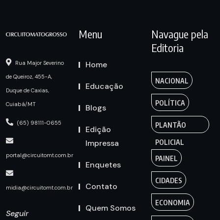
Menu
Navague pela
Editoria
Home
Rua Major Severino
de Queiroz, 455-A,
NACIONAL
Educação
Duque de Caxias,
POLÍTICA
Cuiabá/MT
Blogs
(65) 98111-0655
PLANTÃO
Edição
Impressa
POLICIAL
portal@circuitomt.com.br
PAINEL
Enquetes
CIDADES
Contato
midia@circuitomt.com.br
ECONOMIA
Quem Somos
Seguir