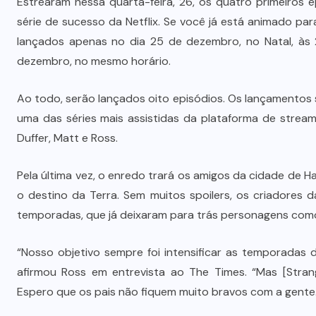
Estrearam nessa quarta-feira, 26, os quatro primeiros 
série de sucesso da Netflix. Se você já está animado pa
lançados apenas no dia 25 de dezembro, no Natal, às 22
dezembro, no mesmo horário.
Ao todo, serão lançados oito episódios. Os lançamentos 
uma das séries mais assistidas da plataforma de strea
Duffer, Matt e Ross.
Pela última vez, o enredo trará os amigos da cidade de Ha
o destino da Terra. Sem muitos spoilers, os criadores 
temporadas, que já deixaram para trás personagens como B
“Nosso objetivo sempre foi intensificar as temporadas
afirmou Ross em entrevista ao The Times. “Mas [Stran
Espero que os pais não fiquem muito bravos com a gente