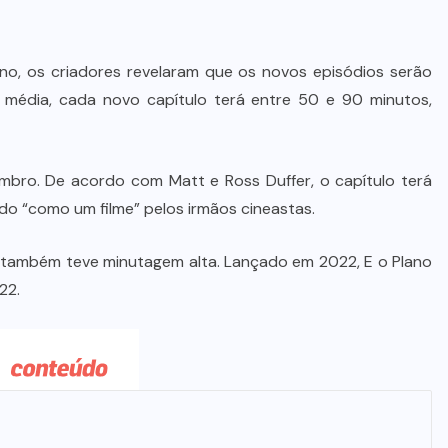
STJ condena ministro Marco Buzzi
à perda do cargo por denúncias de
importunação sexual
, os criadores revelaram que os novos episódios serão
média, cada novo capítulo terá entre 50 e 90 minutos,
6 DE AGOSTO DE 2026
embro. De acordo com Matt e Ross Duffer, o capítulo terá
do “como um filme” pelos irmãos cineastas.
a também teve minutagem alta. Lançado em 2022, E o Plano
22.