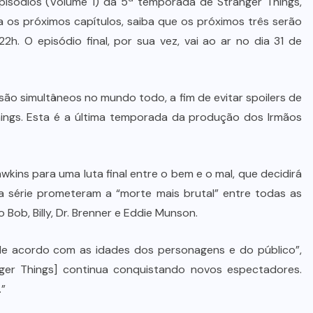
episódios (Volume 1) da 5ª temporada de Stranger Things,
ra os próximos capítulos, saiba que os próximos três serão
h. O episódio final, por sua vez, vai ao ar no dia 31 de
são simultâneos no mundo todo, a fim de evitar spoilers de
mings. Esta é a última temporada da produção dos Irmãos
wkins para uma luta final entre o bem e o mal, que decidirá
da série prometeram a “morte mais brutal” entre todas as
ob, Billy, Dr. Brenner e Eddie Munson.
 de acordo com as idades dos personagens e do público”,
ger Things] continua conquistando novos espectadores.
.”