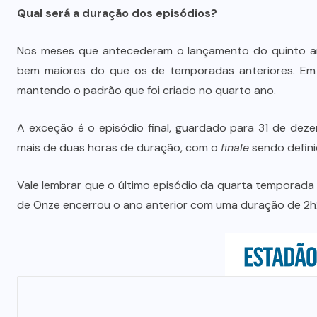
Vale-refeição cobre apenas 9 dias
Qual será a duração dos episódios?
úteis de alimentação em Mato
a
Grosso, aponta levantamento
Nos meses que antecederam o lançamento do quinto ano
bem maiores do que os de temporadas anteriores. Em 
6 DE AGOSTO DE 2026
mantendo o padrão que foi criado no quarto ano.
A exceção é o episódio final, guardado para 31 de dez
mais de duas horas de duração, com o
finale
sendo defini
Vale lembrar que o último episódio da quarta temporad
de Onze encerrou o ano anterior com uma duração de 2h