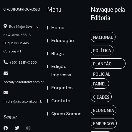
Menu
Navague pela
Editoria
Home
Rua Major Severino
de Queiroz, 455-A,
NACIONAL
Educação
Duque de Caxias,
POLÍTICA
Cuiabá/MT
Blogs
(65) 98111-0655
PLANTÃO
Edição
Impressa
POLICIAL
portal@circuitomt.com.br
PAINEL
Enquetes
CIDADES
Contato
midia@circuitomt.com.br
ECONOMIA
Quem Somos
Seguir
EMPREGOS