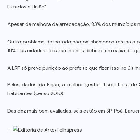
Vale-refeição cobre apenas 9 dias
Estados e União".
úteis de alimentação em Mato
a
Grosso, aponta levantamento
Apesar da melhora da arrecadação, 83% dos municípios n
6 DE AGOSTO DE 2026
Outro problema detectado são os chamados restos a pag
19% das cidades deixaram menos dinheiro em caixa do qu
A LRF só prevê punição ao prefeito que fizer isso no últ
Pelos dados da Firjan, a melhor gestão fiscal foi a de
habitantes (censo 2010).
Das dez mais bem avaliadas, seis estão em SP: Poá, Barueri
–