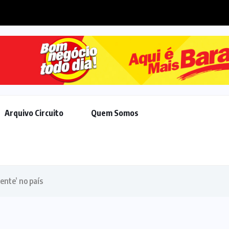
e acordo de R$ 308 milhões...
Arquivo Circuito
Quem Somos
ente’ no país