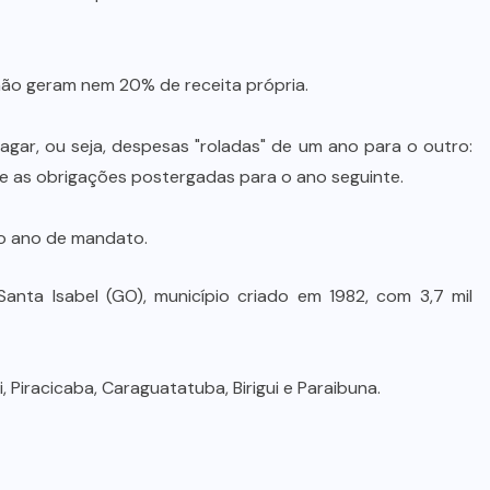
STJ condena ministro Marco Buzzi
à perda do cargo por denúncias de
importunação sexual
ão geram nem 20% de receita própria.
6 DE AGOSTO DE 2026
ar, ou seja, despesas "roladas" de um ano para o outro:
e as obrigações postergadas para o ano seguinte.
imo ano de mandato.
 Santa Isabel (GO), município criado em 1982, com 3,7 mil
, Piracicaba, Caraguatatuba, Birigui e Paraibuna.