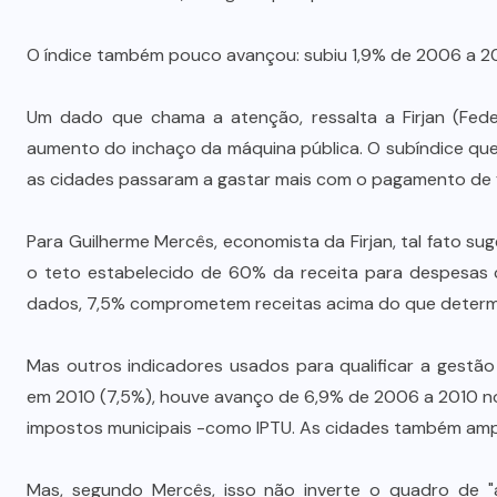
O índice também pouco avançou: subiu 1,9% de 2006 a 2
Um dado que chama a atenção, ressalta a Firjan (Fede
aumento do inchaço da máquina pública. O subíndice que
as cidades passaram a gastar mais com o pagamento de f
Para Guilherme Mercês, economista da Firjan, tal fato sug
o teto estabelecido de 60% da receita para despesas c
dados, 7,5% comprometem receitas acima do que determi
Mas outros indicadores usados para qualificar a gestão
em 2010 (7,5%), houve avanço de 6,9% de 2006 a 2010 no
impostos municipais -como IPTU. As cidades também ampl
Mas, segundo Mercês, isso não inverte o quadro de "a