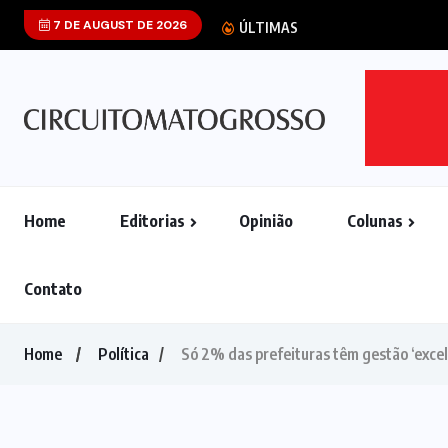
7 DE AUGUST DE 2026
STF aponta qu
ÚLTIMAS
Home
Editorias
Opinião
Colunas
Contato
Home
Política
Só 2% das prefeituras têm gestão ‘excel