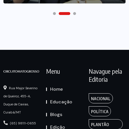
Menu
Navague pela
Editoria
Home
Rua Major Severino
de Queiroz, 455-A,
NACIONAL
Educação
Duque de Caxias,
POLÍTICA
Cuiabá/MT
Blogs
(65) 98111-0655
PLANTÃO
Edição