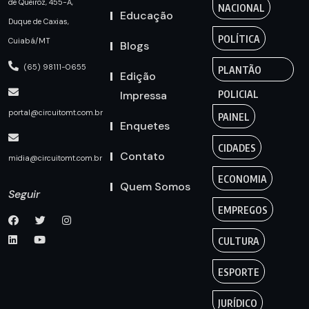
de Queiroz, 455-A,
NACIONAL
Educação
Duque de Caxias,
POLÍTICA
Cuiabá/MT
Blogs
(65) 98111-0655
PLANTÃO
Edição
Impressa
POLICIAL
portal@circuitomt.com.br
PAINEL
Enquetes
CIDADES
Contato
midia@circuitomt.com.br
ECONOMIA
Quem Somos
Seguir
EMPREGOS
CULTURA
ESPORTE
JURÍDICO