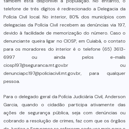
também está disponível a população. No entanto, o
telefone de três dígitos é redirecionado a Delegacia da
Polícia Civil local. No interior, 80% dos municípios com
delegacias da Polícia Civil recebem as denúncias via 197,
devido à facilidade de memorização do número. Caso o
denunciante queira ligar no CIOSP, em Cuiabá, o contato
para os moradores do interior é o telefone (65) 3613-
6997 ou ainda pelos e-mails
ciosp197@seguranca.mt.gov.br ou
denunciapc197@policiacivil.mt.gov.br, para qualquer
pessoa.
Para o delegado geral da Polícia Judiciária Civil, Anderson
Garcia, quando o cidadão participa ativamente das
ações de segurança pública, seja com denúncias ou
cobrando a resolução de crimes, faz com que os órgãos
de Justiça e Segurança se esforcem cada vez mais para o