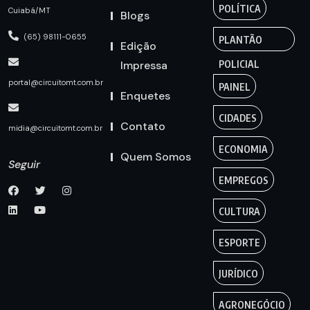
POLÍTICA
Cuiabá/MT
Blogs
(65) 98111-0655
PLANTÃO
Edição
Impressa
POLICIAL
portal@circuitomt.com.br
PAINEL
Enquetes
CIDADES
Contato
midia@circuitomt.com.br
ECONOMIA
Quem Somos
Seguir
EMPREGOS
CULTURA
ESPORTE
JURÍDICO
AGRONEGÓCIO