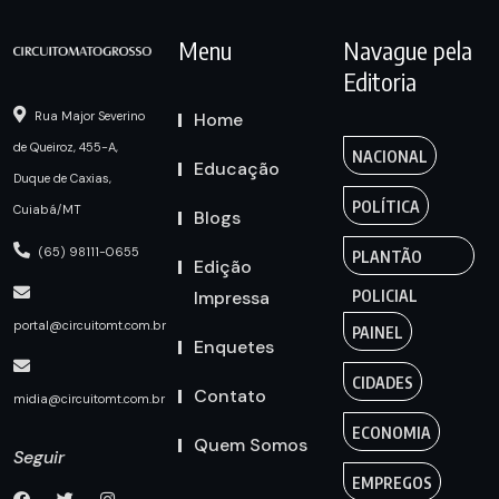
Menu
Navague pela
Editoria
Home
Rua Major Severino
de Queiroz, 455-A,
NACIONAL
Educação
Duque de Caxias,
POLÍTICA
Cuiabá/MT
Blogs
(65) 98111-0655
PLANTÃO
Edição
Impressa
POLICIAL
portal@circuitomt.com.br
PAINEL
Enquetes
CIDADES
Contato
midia@circuitomt.com.br
ECONOMIA
Quem Somos
Seguir
EMPREGOS