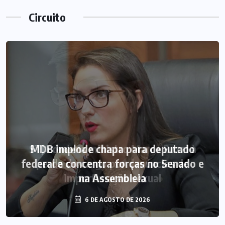
Circuito
STJ condena ministro Marco Buzzi à
MDB implode chapa para deputado
federal e concentra forças no Senado e
perda do cargo por denúncias de
importunação sexual
na Assembleia
6 DE AGOSTO DE 2026
6 DE AGOSTO DE 2026