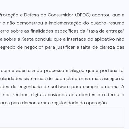
STJ condena ministro Marco Buzzi
à perda do cargo por denúncias de
 Proteção e Defesa do Consumidor (DPDC) apontou que a
importunação sexual
nar e não demonstrou a implementação do quadro-resumo
erro sobre as finalidades específicas da “taxa de entrega”
6 DE AGOSTO DE 2026
ca sobre a Keeta concluiu que a interface do aplicativo não
egredo de negócio” para justificar a falta de clareza das
a com a abertura do processo e alegou que a portaria foi
cularidades sistêmicas de cada plataforma, mas assegurou
ades de engenharia de software para cumprir a norma. A
 nos recibos digitais enviados aos clientes e reiterou o
ores para demonstrar a regularidade da operação.