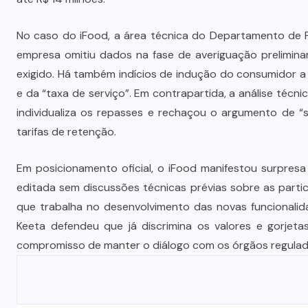
Vale-refeição cobre apenas 9 dias
úteis de alimentação em Mato
No caso do iFood, a área técnica do Departamento de
a
Grosso, aponta levantamento
empresa omitiu dados na fase de averiguação prelimi
exigido. Há também indícios de indução do consumidor a 
6 DE AGOSTO DE 2026
e da “taxa de serviço”. Em contrapartida, a análise técni
individualiza os repasses e rechaçou o argumento de “s
tarifas de retenção.
Em posicionamento oficial, o iFood manifestou surpres
editada sem discussões técnicas prévias sobre as parti
que trabalha no desenvolvimento das novas funcionalid
Keeta defendeu que já discrimina os valores e gorjetas
compromisso de manter o diálogo com os órgãos regulad