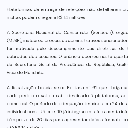
Plataformas de entrega de refeições não detalharam div
multas podem chegar a R$ 14 milhões
A Secretaria Nacional do Consumidor (Senacon), órgão 
(MJSP), instaurou processos administrativos sancionado
foi motivada pelo descumprimento das diretrizes de t
cobrados dos usuários. O anúncio ocorreu nesta quarta-
da Secretaria-Geral da Presidência da República, Guil
Ricardo Morishita.
A fiscalização baseia-se na Portaria nº 61, que obriga
cada pedido o valor exato destinado à plataforma, ao
comercial. O período de adequação terminou em 24 de a
individual como Uber e 99 já integraram a ferramenta in
têm prazo de 20 dias para apresentar defesa formal e co
até R$ 14 milhões.