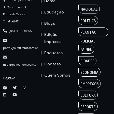
Home
Rua Major Severino
de Queiroz, 455-A,
NACIONAL
Educação
Duque de Caxias,
POLÍTICA
Cuiabá/MT
Blogs
(65) 98111-0655
PLANTÃO
Edição
Impressa
POLICIAL
portal@circuitomt.com.br
PAINEL
Enquetes
CIDADES
Contato
midia@circuitomt.com.br
ECONOMIA
Quem Somos
Seguir
EMPREGOS
CULTURA
ESPORTE