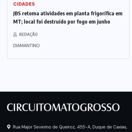
CIDADES
JBS retoma atividades em planta frigorífica em
MT; local foi destruído por fogo em junho
REDAÇÃO
DIAMANTINO
Rua Major Severino de Queiroz, 455-A, Duque de Caxias,