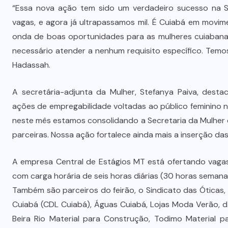
“Essa nova ação tem sido um verdadeiro sucesso na S
vagas, e agora já ultrapassamos mil. É Cuiabá em movi
Polícia prende jovem investigado
onda de boas oportunidades para as mulheres cuiabanas
por aliciar adolescentes para rede
necessário atender a nenhum requisito específico. Tem
s
de prostituição em VG
Hadassah.
5 DE AGOSTO DE 2026
A secretária-adjunta da Mulher, Stefanya Paiva, desta
ações de empregabilidade voltadas ao público feminino n
neste mês estamos consolidando a Secretaria da Mulher
parceiras. Nossa ação fortalece ainda mais a inserção d
A empresa Central de Estágios MT está ofertando vagas
com carga horária de seis horas diárias (30 horas semanais
Também são parceiros do feirão, o Sindicato das Óticas, 
Cuiabá (CDL Cuiabá), Águas Cuiabá, Lojas Moda Verão, da
Beira Rio Material para Construção, Todimo Material p