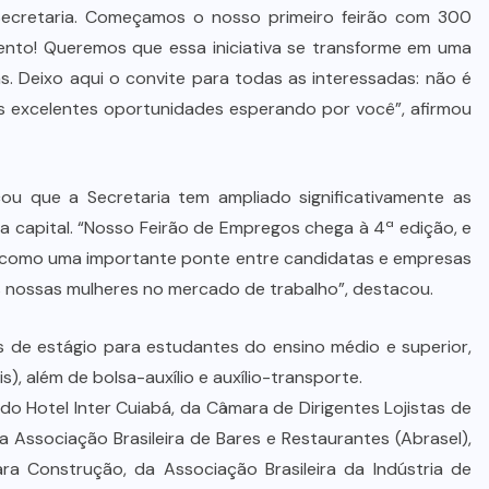
ecretaria. Começamos o nosso primeiro feirão com 300
Wilson Santos projeta novos
mento! Queremos que essa iniciativa se transforme em uma
investimentos para viabilizar 10
. Deixo aqui o convite para todas as interessadas: não é
mil lotes com infraestrutura
os excelentes oportunidades esperando por você”, afirmou
completa
5 DE AGOSTO DE 2026
cou que a Secretaria tem ampliado significativamente as
a capital. “Nosso Feirão de Empregos chega à 4ª edição, e
 como uma importante ponte entre candidatas e empresas
as nossas mulheres no mercado de trabalho”, destacou.
 de estágio para estudantes do ensino médio e superior,
), além de bolsa-auxílio e auxílio-transporte.
do Hotel Inter Cuiabá, da Câmara de Dirigentes Lojistas de
 Associação Brasileira de Bares e Restaurantes (Abrasel),
ara Construção, da Associação Brasileira da Indústria de