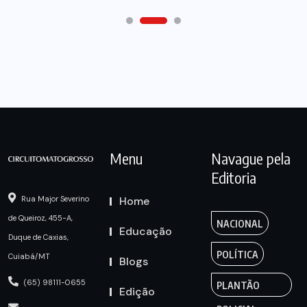
Menu
Navague pela
Editoria
Home
Rua Major Severino
de Queiroz, 455-A,
NACIONAL
Educação
Duque de Caxias,
POLÍTICA
Cuiabá/MT
Blogs
(65) 98111-0655
PLANTÃO
Edição