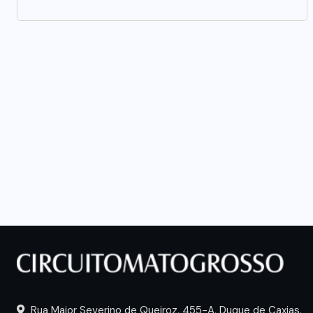
Rua Major Severino de Queiroz, 455-A, Duque de Caxias,