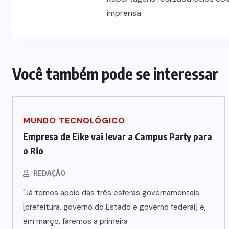
o
STJ condena ministro Marco Buzzi
imprensa.
à perda do cargo por denúncias de
importunação sexual
6 DE AGOSTO DE 2026
Você também pode se interessar
MUNDO TECNOLÓGICO
Empresa de Eike vai levar a Campus Party para
o Rio
REDAÇÃO
"Já temos apoio das três esferas governamentais
[prefeitura, governo do Estado e governo federal] e,
em março, faremos a primeira