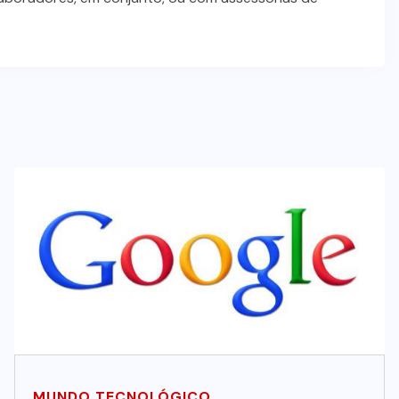
Advogada é condenada por usar
jurisprudência falsa gerada por IA
em ação trabalhista
7 DE AGOSTO DE 2026
MUNDO TECNOLÓGICO